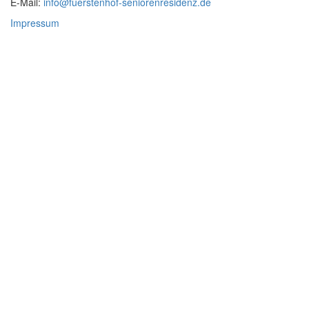
E-Mail:
info@fuerstenhof-seniorenresidenz.de
Impressum