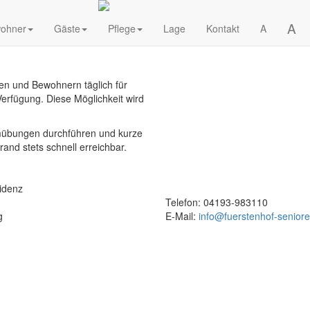
A
e beste
ohner
Gäste
Pflege
Lage
Kontakt
A
n und Bewohnern täglich für
erfügung. Diese Möglichkeit wird
mübungen durchführen und kurze
and stets schnell erreichbar.
idenz
Telefon: 04193-983110
g
E-Mail:
info@fuerstenhof-senior